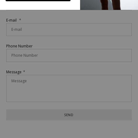
E-mail
Phone Number
Message
SEND