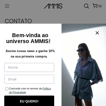
SKIP TO CONTENT
CART
(0)
0 ITEMS
CONTATO
Bem-vinda ao
ATENDIMENTO AO CLIENTE
universo AMMIS!
TEL
Assine nossa news e ganhe 10%
(31) 97130-2725
na sua primeira compra.
EMAIL
ecommerce@ammismoda.com.br
LOJA
Rua Desembargador Jorge Fontana, 50, 13 andar -
Belvedere
Concordo com os termos da
Política
Belo Horizonte - MG
de Privacidade
CEP 30320-670
EU QUERO!
Name