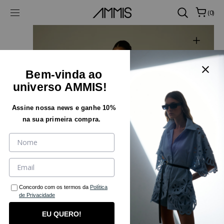
SKIP TO CONTENT
CART
(0)
0 ITEMS
Bem-vinda ao
universo AMMIS!
Assine nossa news e ganhe 10%
na sua primeira compra.
Open featured media in gallery vie
Concordo com os termos da
Política
de Privacidade
EU QUERO!