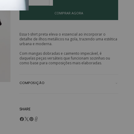
Decrease quantity for BLUSA MARBELLA COM ILHÓS
Increase quantity for BLUSA MARBELLA COM ILHÓS
COMPRAR AGORA
Essa t-shirt preta eleva o essencial ao incorporar o
detalhe de ilhos metálicos na gola, trazendo uma estética
urbana e moderna.
Com mangas dobradas e caimento impecável, é
daquelas peças versáteis que funcionam sozinhas ou
como base para composições mais elaboradas.
COMPOSIÇÃO
SHARE