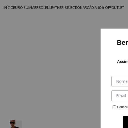
SKIP TO CONTENT
INÍCIO
EURO SUMMER
SOLEIL
LEATHER SELECTION
ARCÁDIA 60% OFF
OUTLET
Bem
Assin
Concor